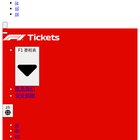
ja
nl
pt
F1 赛程表
联系我们
安全购物
zh
ar
de
en