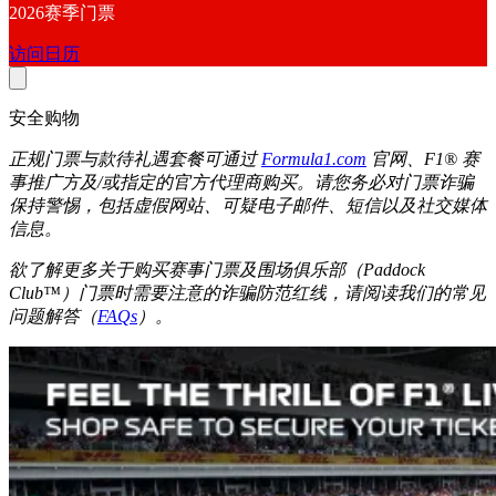
2026赛季门票
访问日历
安全购物
正规门票与款待礼遇套餐可通过
Formula1.com
官网、F1® 赛
事推广方及/或指定的官方代理商购买。请您务必对门票诈骗
保持警惕，包括虚假网站、可疑电子邮件、短信以及社交媒体
信息。
欲了解更多关于购买赛事门票及围场俱乐部（Paddock
Club™）门票时需要注意的诈骗防范红线，请阅读我们的常见
问题解答（
FAQs
）。