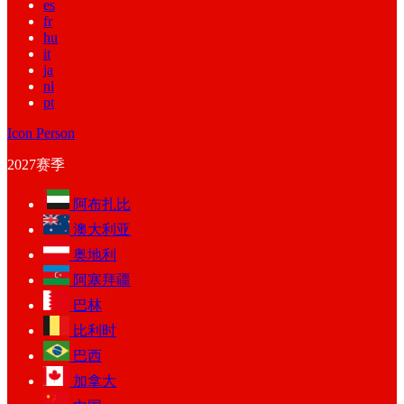
es
fr
hu
it
ja
nl
pt
Icon Person
2027赛季
阿布扎比
澳大利亚
奥地利
阿塞拜疆
巴林
比利时
巴西
加拿大