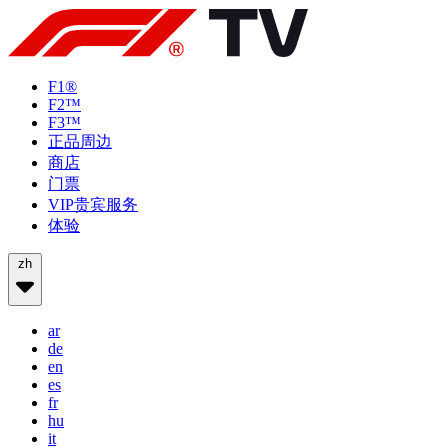
F1®
F2™
F3™
正品周边
商店
门票
VIP贵宾服务
体验
zh
ar
de
en
es
fr
hu
it