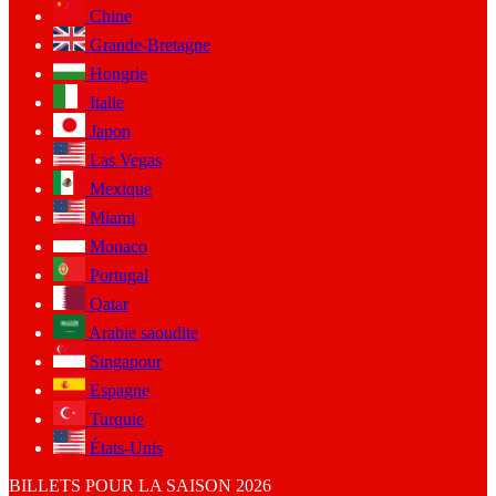
Chine
Grande-Bretagne
Hongrie
Italie
Japon
Las Vegas
Mexique
Miami
Monaco
Portugal
Qatar
Arabie saoudite
Singapour
Espagne
Turquie
États-Unis
BILLETS POUR LA SAISON 2026