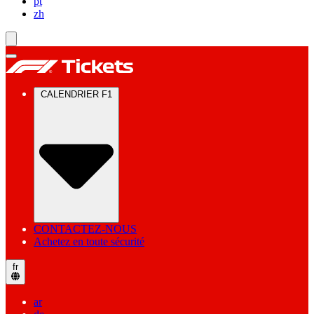
pt
zh
CALENDRIER F1
CONTACTEZ-NOUS
Achetez en toute sécurité
fr
ar