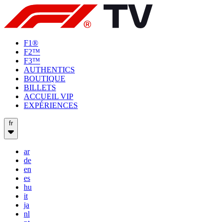
F1®
F2™
F3™
AUTHENTICS
BOUTIQUE
BILLETS
ACCUEIL VIP
EXPÉRIENCES
fr
ar
de
en
es
hu
it
ja
nl