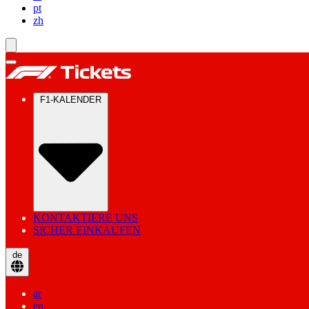
pt
zh
F1-KALENDER
KONTAKTIERE UNS
SICHER EINKAUFEN
de
ar
en