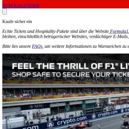
ZUM KALENDER
Kaufe sicher ein
Echte Tickets und Hospitality-Pakete sind über die Website
Formula1
bleiben, einschließlich betrügerischer Websites, verdächtiger E-Mail
Bitte lies unsere
FAQs
, um weitere Informationen zu Warnzeichen zu 