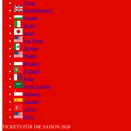
China
Großbritannien
Ungarn
Italien
Japan
Las Vegas
Mexiko
Miami
Monaco
Portugal
Katar
Saudi-Arabien
Singapur
Spanien
Türkei
USA
TICKETS FÜR DIE SAISON 2026