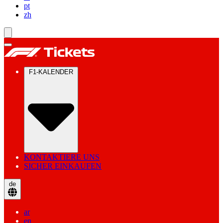
pt
zh
F1-KALENDER
KONTAKTIERE UNS
SICHER EINKAUFEN
de
ar
en