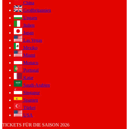
China
Großbritannien
Ungarn
Italien
Japan
Las Vegas
Mexiko
Miami
Monaco
Portugal
Katar
Saudi-Arabien
Singapur
Spanien
Türkei
USA
TICKETS FÜR DIE SAISON 2026