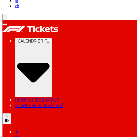
pt
zh
CALENDRIER F1
CONTACTEZ-NOUS
Achetez en toute sécurité
fr
ar