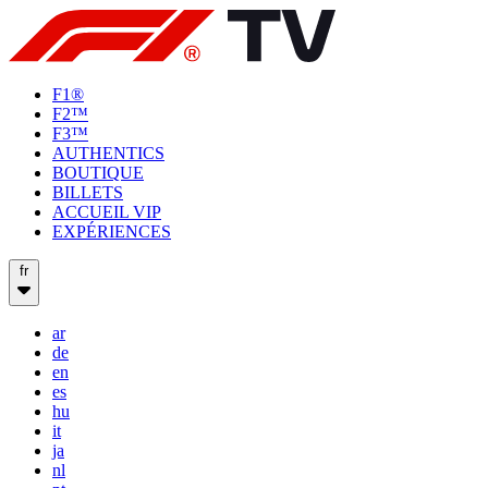
F1®
F2™
F3™
AUTHENTICS
BOUTIQUE
BILLETS
ACCUEIL VIP
EXPÉRIENCES
fr
ar
de
en
es
hu
it
ja
nl