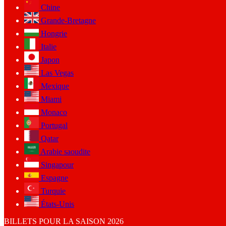
Chine
Grande-Bretagne
Hongrie
Italie
Japon
Las Vegas
Mexique
Miami
Monaco
Portugal
Qatar
Arabie saoudite
Singapour
Espagne
Turquie
États-Unis
BILLETS POUR LA SAISON 2026