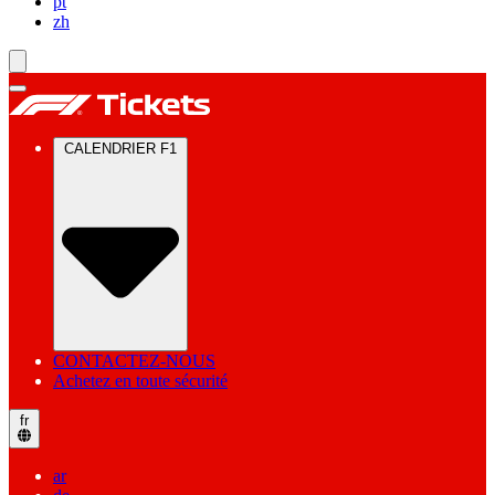
pt
zh
CALENDRIER F1
CONTACTEZ-NOUS
Achetez en toute sécurité
fr
ar