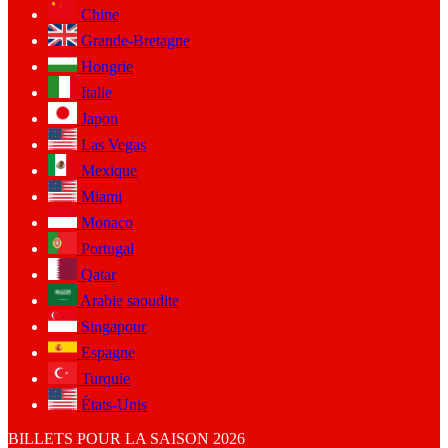
Chine
Grande-Bretagne
Hongrie
Italie
Japon
Las Vegas
Mexique
Miami
Monaco
Portugal
Qatar
Arabie saoudite
Singapour
Espagne
Turquie
États-Unis
BILLETS POUR LA SAISON 2026