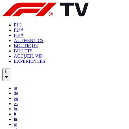
F1®
F2™
F3™
AUTHENTICS
BOUTIQUE
BILLETS
ACCUEIL VIP
EXPÉRIENCES
fr
ar
de
en
es
hu
it
ja
nl