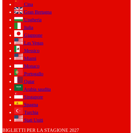
Cina
Gran Bretagna
Ungheria
Italia
Giappone
Las Vegas
Messico
Miami
Monaco
Portogallo
Qatar
Arabia saudita
Singapore
Spagna
Turchia
Stati Uniti
BIGLIETTI PER LA STAGIONE 2027