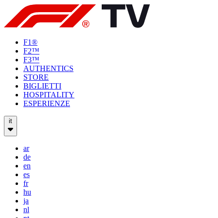
F1®
F2™
F3™
AUTHENTICS
STORE
BIGLIETTI
HOSPITALITY
ESPERIENZE
it
ar
de
en
es
fr
hu
ja
nl