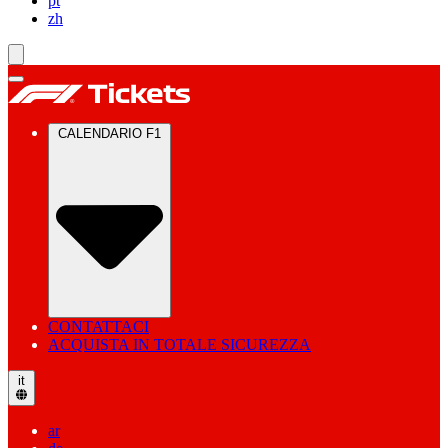
pt
zh
CALENDARIO F1
CONTATTACI
ACQUISTA IN TOTALE SICUREZZA
it
ar