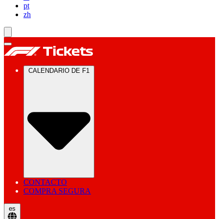
pt
zh
CALENDARIO DE F1
CONTACTO
COMPRA SEGURA
es