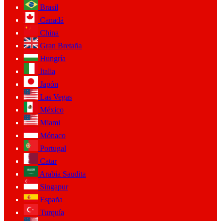
Brasil
Canadá
China
Gran Bretaña
Hungría
Italia
Japón
Las Vegas
México
Miami
Mónaco
Portugal
Catar
Arabia Saudita
Singapur
España
Turquía