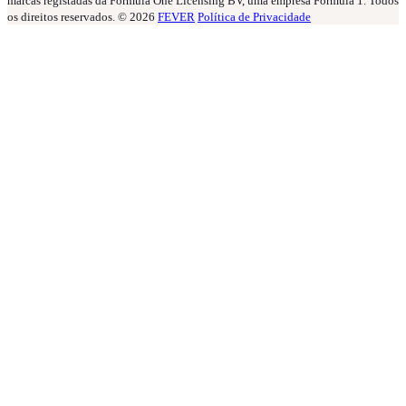
marcas registadas da Formula One Licensing BV, uma empresa Formula 1. Todos
os direitos reservados. © 2026
FEVER
Política de Privacidade