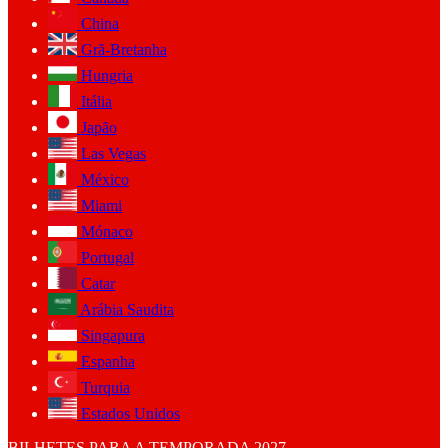
China
Grã-Bretanha
Hungria
Itália
Japão
Las Vegas
México
Miami
Mónaco
Portugal
Catar
Arábia Saudita
Singapura
Espanha
Turquia
Estados Unidos
BILHETES PARA A TEMPORADA 2027