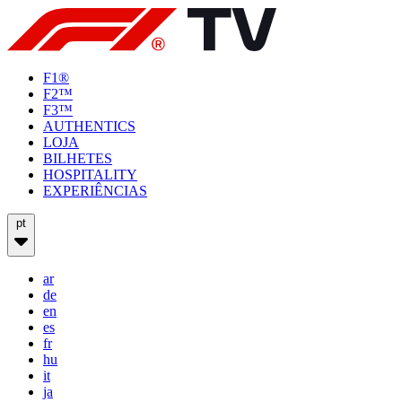
F1®
F2™
F3™
AUTHENTICS
LOJA
BILHETES
HOSPITALITY
EXPERIÊNCIAS
pt
ar
de
en
es
fr
hu
it
ja